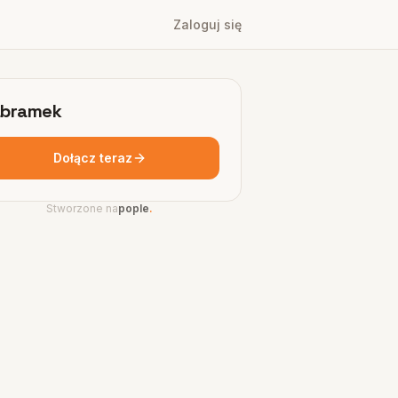
Zaloguj się
bramek
Dołącz teraz
Stworzone na
pople
.