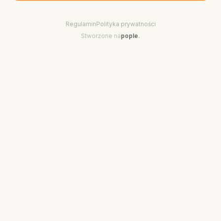
Regulamin
Polityka prywatności
Stworzone na
pople
.