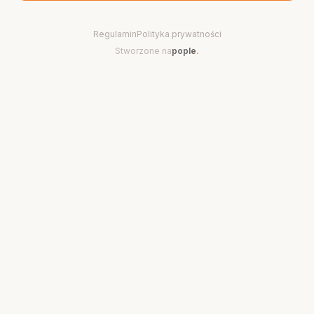
Regulamin
Polityka prywatności
Stworzone na
pople
.