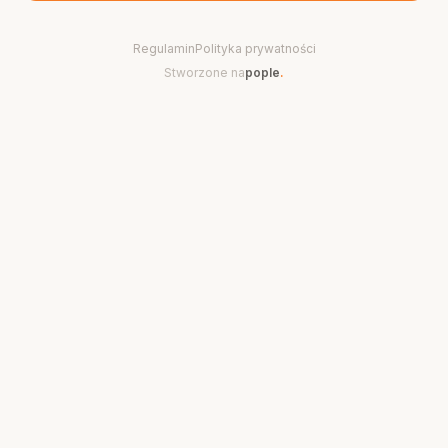
Regulamin
Polityka prywatności
Stworzone na
pople
.