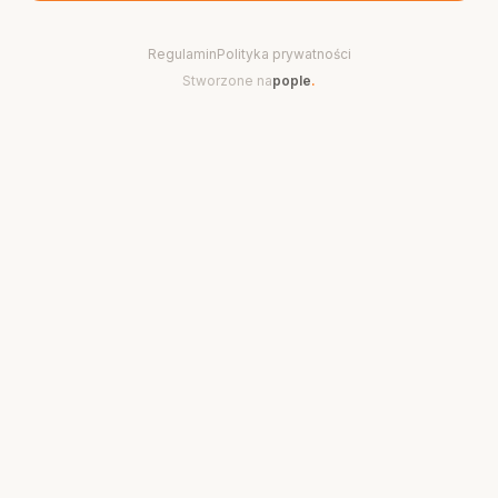
Regulamin
Polityka prywatności
Stworzone na
pople
.