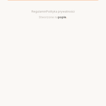
Regulamin
Polityka prywatności
Stworzone na
pople
.