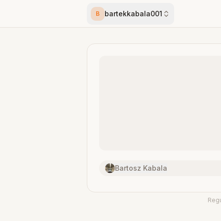
bartekkabala001
B
Bartosz Kabala
Reg