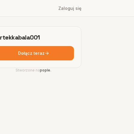
Zaloguj się
rtekkabala001
Dołącz teraz
Stworzone na
pople
.