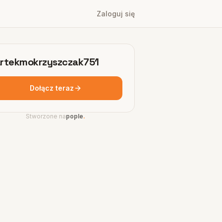
Zaloguj się
rtekmokrzyszczak751
Dołącz teraz
Stworzone na
pople
.