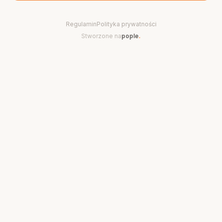
Regulamin
Polityka prywatności
Stworzone na
pople
.