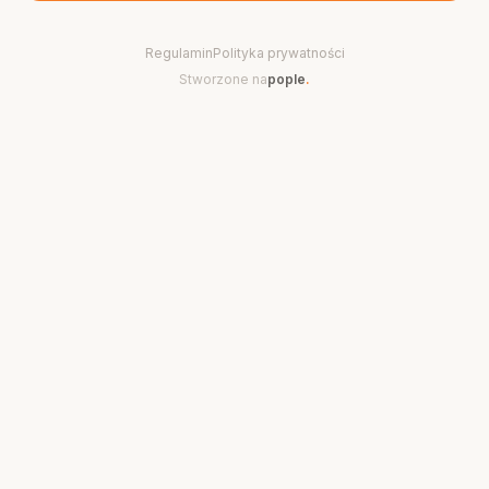
Regulamin
Polityka prywatności
Stworzone na
pople
.