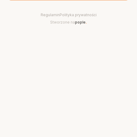
Regulamin
Polityka prywatności
Stworzone na
pople
.