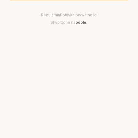
Regulamin
Polityka prywatności
Stworzone na
pople
.