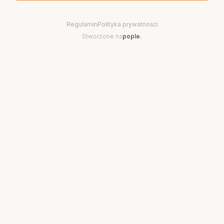
Regulamin
Polityka prywatności
Stworzone na
pople
.