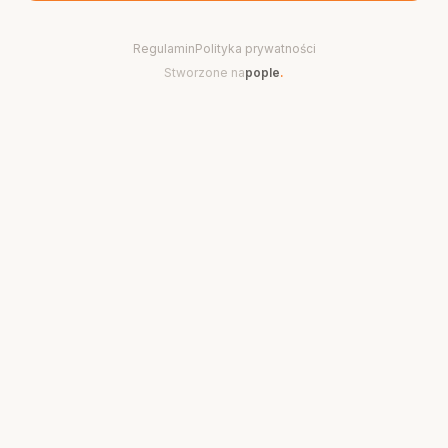
Regulamin
Polityka prywatności
Stworzone na
pople
.