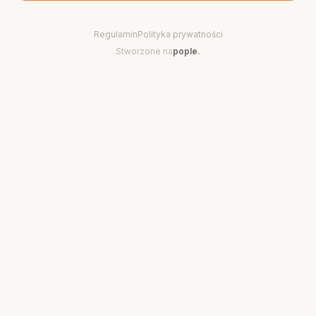
Regulamin
Polityka prywatności
Stworzone na
pople
.