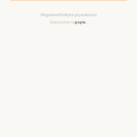
Regulamin
Polityka prywatności
Stworzone na
pople
.