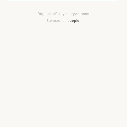
Regulamin
Polityka prywatności
Stworzone na
pople
.