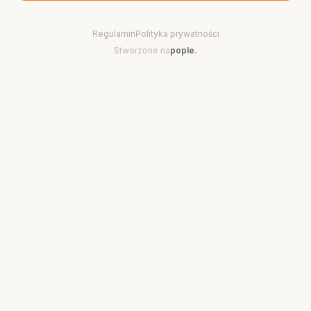
Regulamin
Polityka prywatności
Stworzone na
pople
.