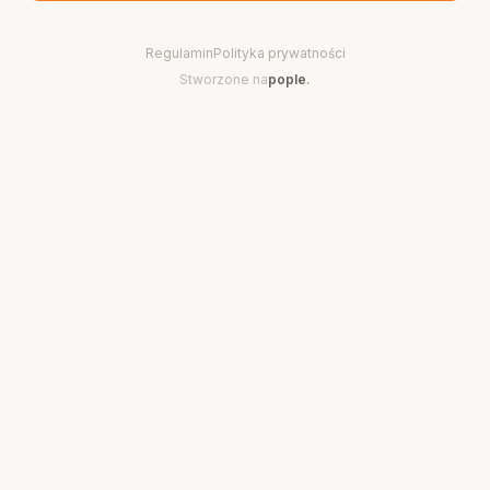
Regulamin
Polityka prywatności
Stworzone na
pople
.