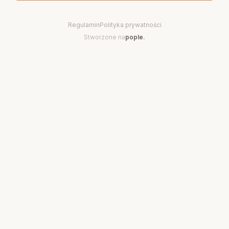
Regulamin
Polityka prywatności
Stworzone na
pople
.