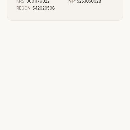
KRS:
0001179022
NIP:
5253050628
REGON:
542020508