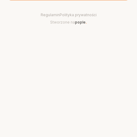
Regulamin
Polityka prywatności
Stworzone na
pople
.