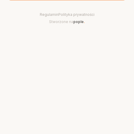
Regulamin
Polityka prywatności
Stworzone na
pople
.