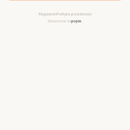
Regulamin
Polityka prywatności
Stworzone na
pople
.