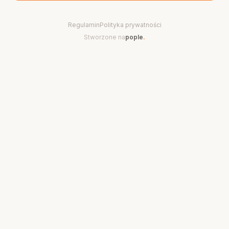
Regulamin
Polityka prywatności
Stworzone na
pople
.