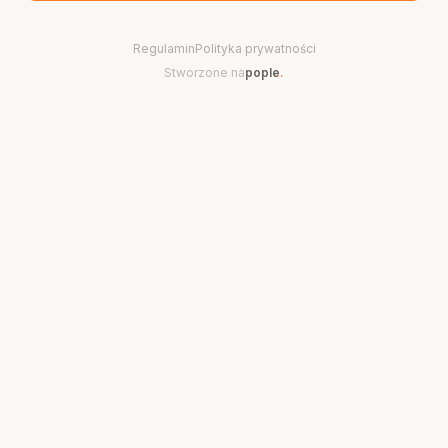
Regulamin
Polityka prywatności
Stworzone na
pople
.