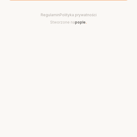
Regulamin
Polityka prywatności
Stworzone na
pople
.