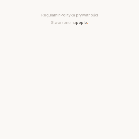
Regulamin
Polityka prywatności
Stworzone na
pople
.