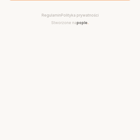
Regulamin
Polityka prywatności
Stworzone na
pople
.