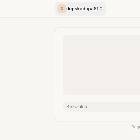
dupskadupa81
D
Bezpłatna
Reg