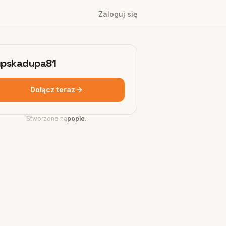
Zaloguj się
pskadupa81
Dołącz teraz
Stworzone na
pople
.