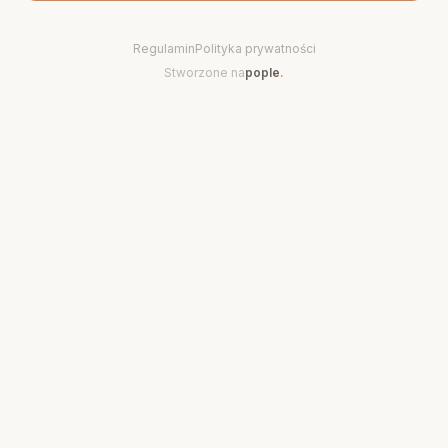
Regulamin
Polityka prywatności
Stworzone na
pople
.