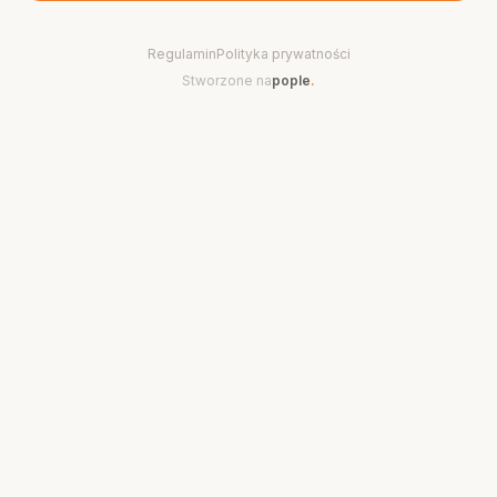
Regulamin
Polityka prywatności
Stworzone na
pople
.