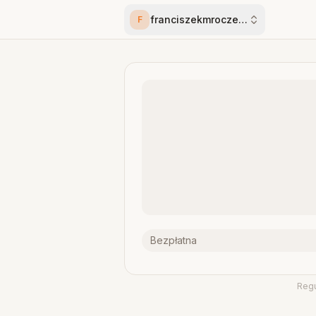
franciszekmroczek01
F
Bezpłatna
Reg