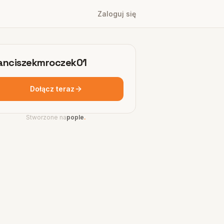
Zaloguj się
anciszekmroczek01
Dołącz teraz
Stworzone na
pople
.