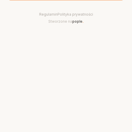
Regulamin
Polityka prywatności
Stworzone na
pople
.