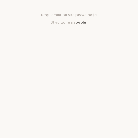
Regulamin
Polityka prywatności
Stworzone na
pople
.