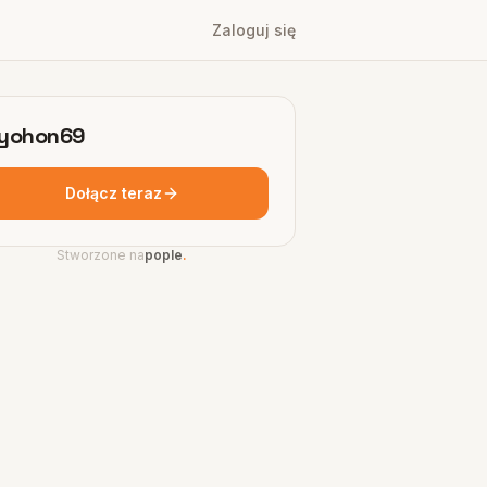
Zaloguj się
yohon69
Dołącz teraz
Stworzone na
pople
.