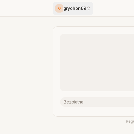
gryohon69
G
Bezpłatna
Reg