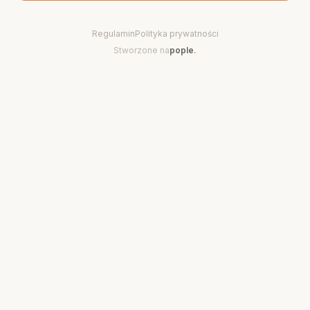
Regulamin
Polityka prywatności
Stworzone na
pople
.