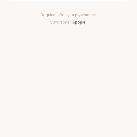
Regulamin
Polityka prywatności
Stworzone na
pople
.