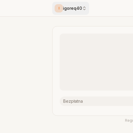
igoreq40
I
Bezpłatna
Reg