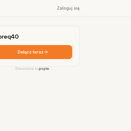
Zaloguj się
oreq40
Dołącz teraz
Stworzone na
pople
.