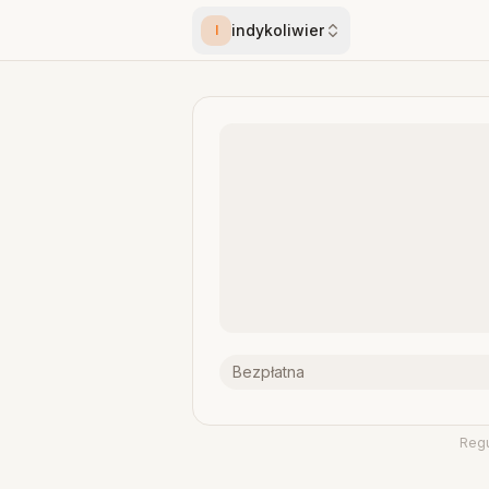
indykoliwier
I
Bezpłatna
Reg