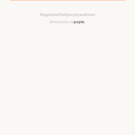
Regulamin
Polityka prywatności
Stworzone na
pople
.