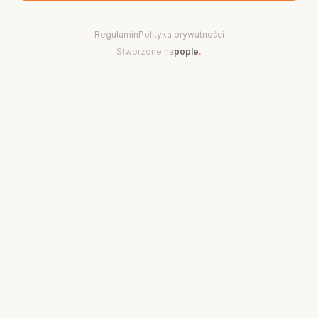
Regulamin
Polityka prywatności
Stworzone na
pople
.