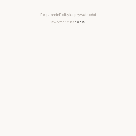
Regulamin
Polityka prywatności
Stworzone na
pople
.