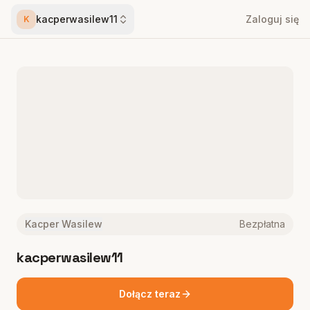
kacperwasilew11
Zaloguj się
K
Kacper Wasilew
Bezpłatna
kacperwasilew11
Dołącz teraz