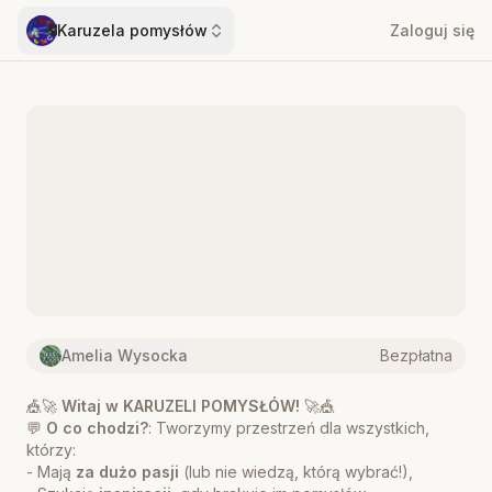
Karuzela pomysłów
Zaloguj się
Amelia Wysocka
Bezpłatna
🎪🚀
Witaj w KARUZELI POMYSŁÓW!
🚀🎪
💬
O co chodzi?
: Tworzymy przestrzeń dla wszystkich,
którzy:
- Mają
za dużo pasji
(lub nie wiedzą, którą wybrać!),