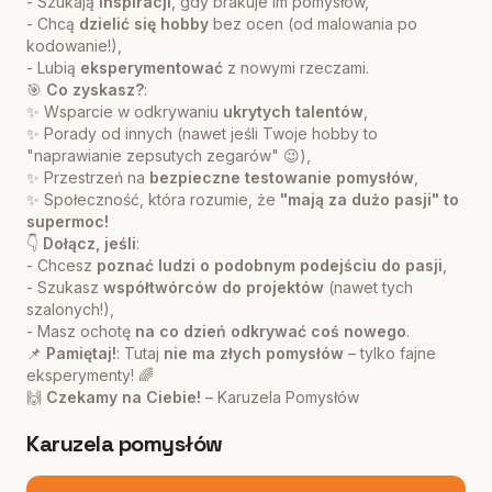
- Szukają
inspiracji
, gdy brakuje im pomysłów,
- Chcą
dzielić się hobby
bez ocen (od malowania po
kodowanie!),
- Lubią
eksperymentować
z nowymi rzeczami.
🎯
Co zyskasz?
:
✨ Wsparcie w odkrywaniu
ukrytych talentów
,
✨ Porady od innych (nawet jeśli Twoje hobby to
"naprawianie zepsutych zegarów" 😉),
✨ Przestrzeń na
bezpieczne testowanie pomysłów
,
✨ Społeczność, która rozumie, że
"mają za dużo pasji" to
supermoc!
👇
Dołącz, jeśli
:
- Chcesz
poznać ludzi o podobnym podejściu do pasji
,
- Szukasz
współtwórców do projektów
(nawet tych
szalonych!),
- Masz ochotę
na co dzień odkrywać coś nowego
.
📌
Pamiętaj!
: Tutaj
nie ma złych pomysłów
– tylko fajne
eksperymenty! 🌈
🙌
Czekamy na Ciebie!
– Karuzela Pomysłów
Karuzela pomysłów