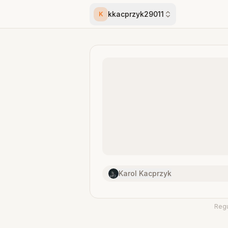
kkacprzyk29011
K
Karol Kacprzyk
Reg