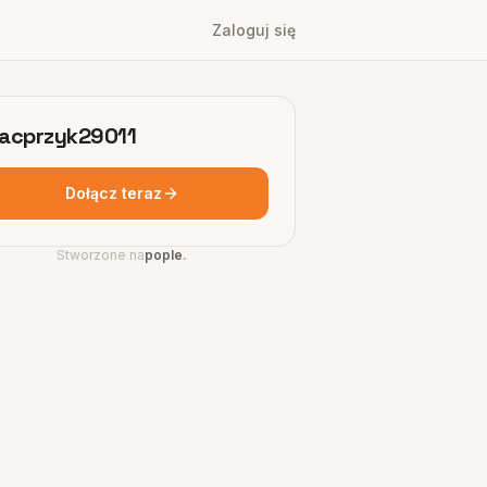
Zaloguj się
acprzyk29011
Dołącz teraz
Stworzone na
pople
.