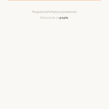
Regulamin
Polityka prywatności
Stworzone na
pople
.