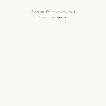
Regulamin
Polityka prywatności
Stworzone na
pople
.