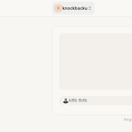
knockbacku
K
hffh fhfh
Reg