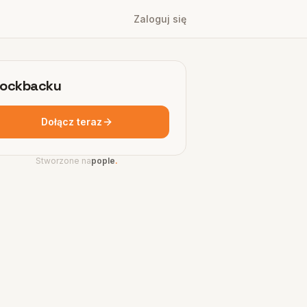
Zaloguj się
ockbacku
Dołącz teraz
Stworzone na
pople
.