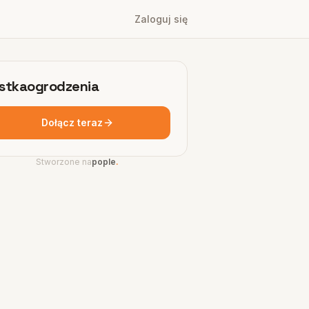
Zaloguj się
stkaogrodzenia
Dołącz teraz
Stworzone na
pople
.