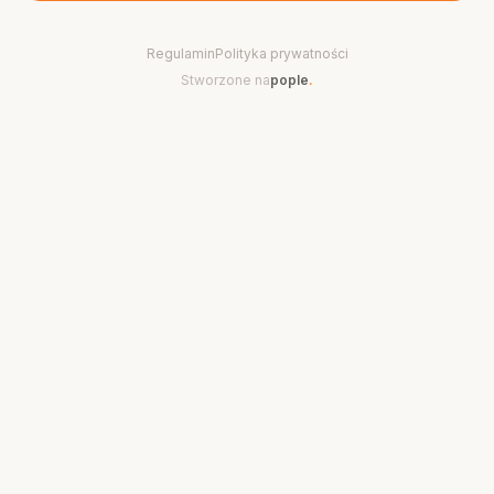
Regulamin
Polityka prywatności
Stworzone na
pople
.